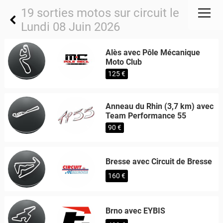
19 sorties motos sur circuit le
Lundi 08 Juin 2026
Alès avec Pôle Mécanique
Moto Club
125 €
Anneau du Rhin (3,7 km) avec
Team Performance 55
90 €
Bresse avec Circuit de Bresse
160 €
Brno avec EYBIS