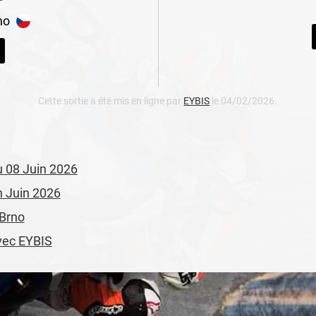
no
Cette sortie a été mis en ligne par
EYBIS
le 04/02/2026.
du 08 Juin 2026
en Juin 2026
 Brno
avec EYBIS