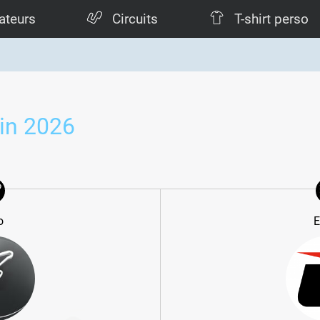
ateurs
Circuits
T-shirt perso
uin 2026
o
E