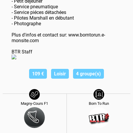
- Petit déjeuner
- Service pneumatique
- Service piéces détachées
- Pilotes Marshall en débutant
- Photographe
Plus d'infos et contact sur: www.borntorun.e-
monsite.com
BTR Staff
109
€
Loisir
4 groupe(s)
Magny-Cours F1
Born To Run