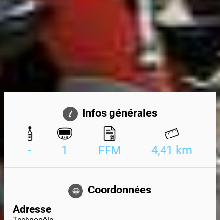
Infos générales
-
1
FFM
4,41 km
Coordonnées
Adresse
Technopôle