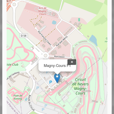
×
Magny-Cours F1