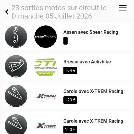
23 sorties motos sur circuit le
Dimanche 05 Juillet 2026
Assen avec Speer Racing
-
Bresse avec Activbike
164 €
Carole avec X-TREM Racing
120 €
Carole avec X-TREM Racing
120 €