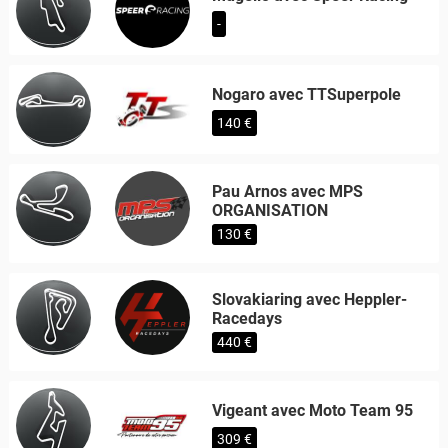
-
Nogaro avec TTSuperpole
140 €
Pau Arnos avec MPS
ORGANISATION
130 €
Slovakiaring avec Heppler-
Racedays
440 €
Vigeant avec Moto Team 95
309 €