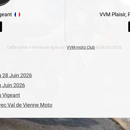
geant
VVM Plaisir, 
Cette sortie a été mis en ligne par
VVM moto Club
le 08/02/2026.
du 28 Juin 2026
en Juin 2026
u Vigeant
avec Val de Vienne Moto