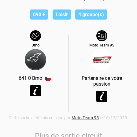
890
€
Loisir
4 groupe(s)
Brno
Moto Team 95
641 0
Brno
Partenaire de votre
passion
Cette sortie a été mis en ligne par
Moto Team 95
le 16/12/2025.
Plus de sortie circuit