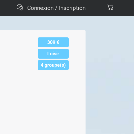
Connexion / Inscription
309
€
Loisir
4 groupe(s)