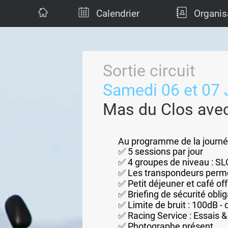
Calendrier
Organis
Sortie circuit
Samedi 06 et 07 
Mas du Clos ave
Au programme de la journé
✅ 5 sessions par jour
✅ 4 groupes de niveau : 
✅ Les transpondeurs perme
✅ Petit déjeuner et café off
✅ Briefing de sécurité oblig
✅ Limite de bruit : 100dB - d
✅ Racing Service : Essais &
✅ Photographe présent