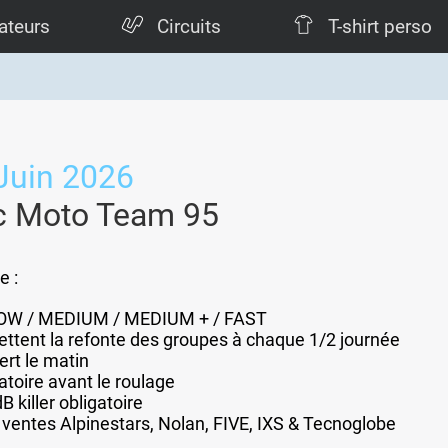
ateurs
Circuits
T-shirt perso
Juin 2026
c Moto Team 95
e :
SLOW / MEDIUM / MEDIUM + / FAST
ttent la refonte des groupes à chaque 1/2 journée
ert le matin
atoire avant le roulage
B killer obligatoire
 ventes Alpinestars, Nolan, FIVE, IXS & Tecnoglobe