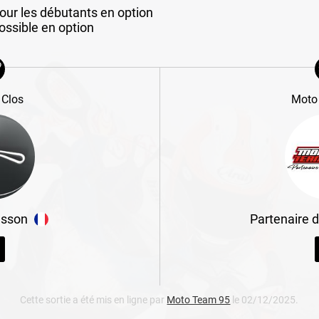
our les débutants en option
ssible en option
 Clos
Moto
sson
Partenaire 
Cette sortie a été mis en ligne par
Moto Team 95
le 02/12/2025.