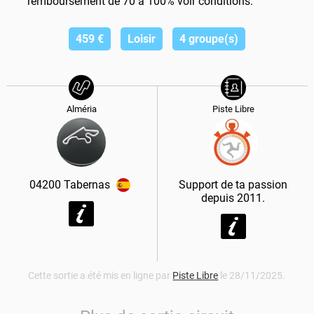
remboursement de 70 à 100% voir conditions.
459
€
Loisir
4 groupe(s)
Alméria
Piste Libre
04200
Tabernas
Support de ta passion
depuis 2011.
Cette sortie a été mis en ligne par
Piste Libre
le 28/11/2025.