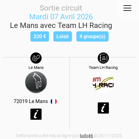
Sortie circuit
Mardi 07 Avril 2026
Le Mans avec Team LH Racing
220
€
Loisir
4 groupe(s)
Le Mans
Team LH Racing
72019
Le Mans
Cette sortie a été mis en ligne par
ludo46
le 25/11/2025.