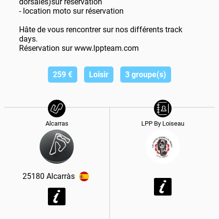
dorsales)sur réservation
- location moto sur réservation
Hâte de vous rencontrer sur nos différents track
days.
Réservation sur www.lppteam.com
259
€
Loisir
3 groupe(s)
Alcarras
LPP By Loiseau
25180
Alcarràs