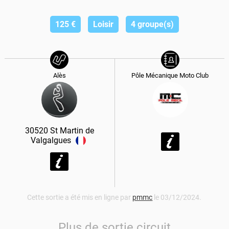
125
€
Loisir
4 groupe(s)
Alès
Pôle Mécanique Moto Club
30520
St Martin de
Valgalgues
Cette sortie a été mis en ligne par
pmmc
le 03/12/2024.
Plus de sortie circuit