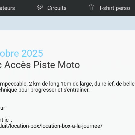
ateurs
Circuits
T-shirt perso
obre 2025
c Accès Piste Moto
peccable, 2 km de long 10m de large, du relief, de belles 
echnique pour progresser et s'entraîner.
ur
 ici :
uit/location-box/location-box-a-la-journee/