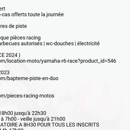
ert
-cas offerts toute la journée
res de piste
tique pièces racing
arbecues autorisés | wc-douches | électricité
CE 2024 )
com/location-moto/yamaha-r6-race?product_id=546
2023
com/bapteme-piste-en-duo
om/pieces-racing-motos
 18h00 jusqu'à 22h30
 à 7h00 - veille jusqu'à 21h00
GATOIRE A 8H30 POUR TOUS LES INSCRITS