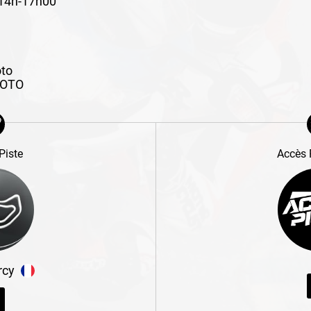
/14h-17h00
oto
MOTO
Piste
Accès 
rcy