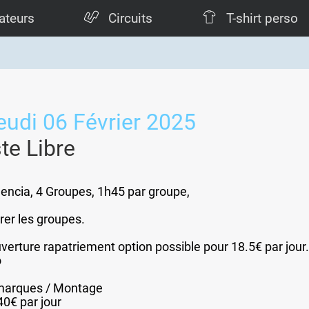
ateurs
Circuits
T-shirt perso
eudi 06 Février 2025
te Libre
alencia, 4 Groupes, 1h45 par groupe,
rer les groupes.
verture rapatriement option possible pour 18.5€ par jour.
o
e
imarques / Montage
40€ par jour