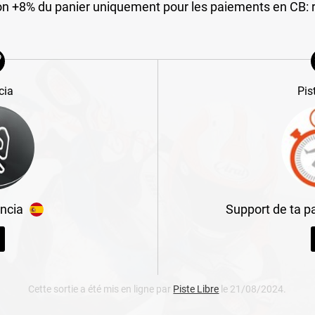
on +8% du panier uniquement pour les paiements en CB:
cia
Pis
ncia
Support de ta p
Cette sortie a été mis en ligne par
Piste Libre
le 21/08/2024.