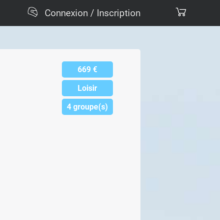
Connexion / Inscription
669
€
Loisir
4 groupe(s)