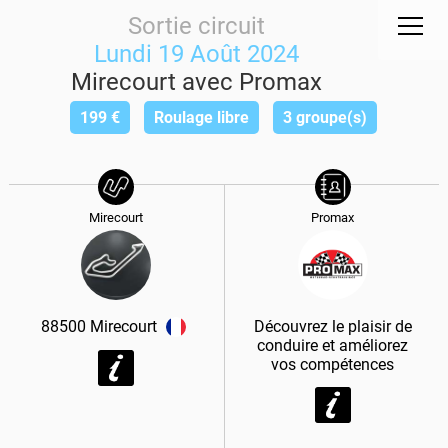
Sortie circuit
Lundi 19 Août 2024
Mirecourt avec Promax
199
€
Roulage libre
3 groupe(s)
Mirecourt
Promax
88500
Mirecourt
Découvrez le plaisir de
conduire et améliorez
vos compétences