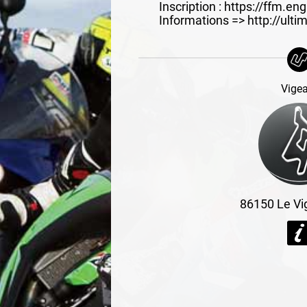
Inscription : https://ffm.e
Informations => http://ulti
Vige
86150
Le Vi