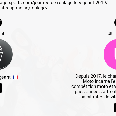
ngage-sports.com/journee-de-roulage-le-vigeant-2019/
matecup.racing/roulage/
ant
Ulti
Depuis 2017, le ch
geant
Moto incarne l’
compétition moto et v
passionnés s’affron
palpitantes de vi