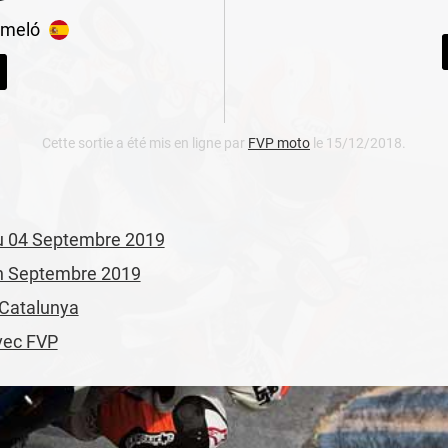
meló
Cette sortie a été mis en ligne par
FVP moto
le 15/12/2018.
 du 04 Septembre 2019
 en Septembre 2019
à Catalunya
avec FVP