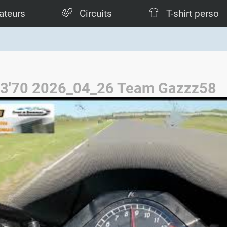
ateurs
Circuits
T-shirt perso
13'70 2026_04_26 Team Gazzz58