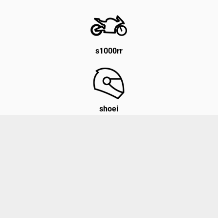
s1000rr
shoei
alpinestar
Photos