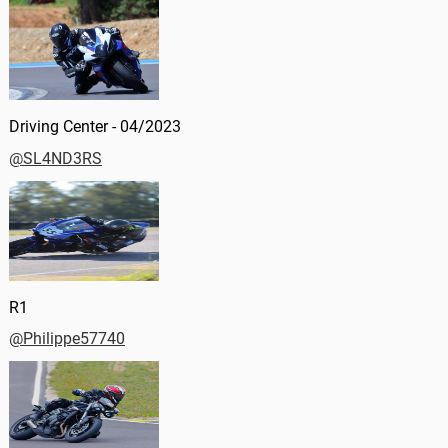
Driving Center - 04/2023
@SL4ND3RS
R1
@Philippe57740