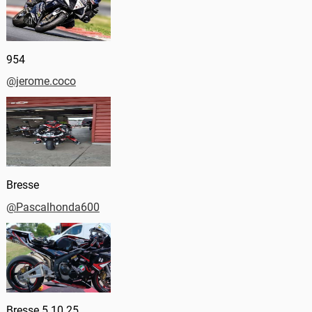
954
@jerome.coco
Bresse
@Pascalhonda600
Bresse 5 10 25