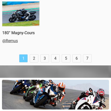
180° Magny-Cours
@Remus
1
2
3
4
5
6
7