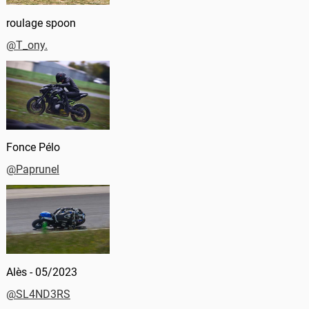
roulage spoon
@T_ony.
Fonce Pélo
@Paprunel
Alès - 05/2023
@SL4ND3RS