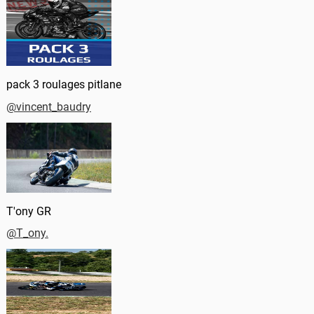
pack 3 roulages pitlane
@vincent_baudry
T'ony GR
@T_ony.