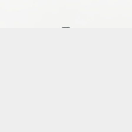
Vaison Piste
1'08"420
Dijon Prenois
1'34"560