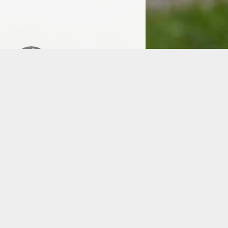
Pouilly en Auxois
0'55"850