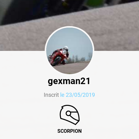
gexman21
Inscrit
le 23/05/2019
SCORPION