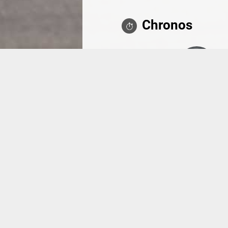
Chronos
Mirecourt
1'55"034