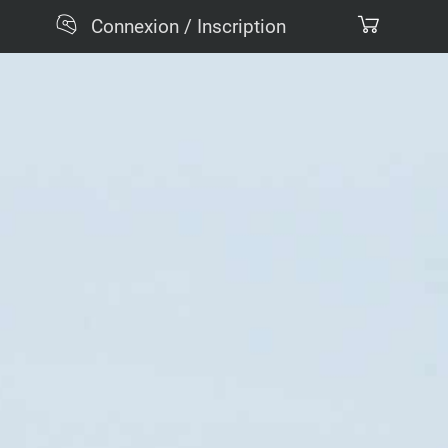
Connexion / Inscription