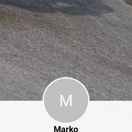
M
Marko