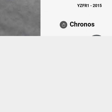
YZFR1 - 2015
Chronos
Mirecourt
1'37"821