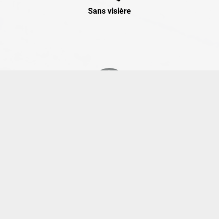
Sans visière
Alès
1'18"330
Vaison Piste
Vaison Piste
1'00"029
1'00"089