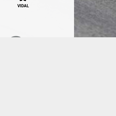
VIDAL
Calafat
1'34"008