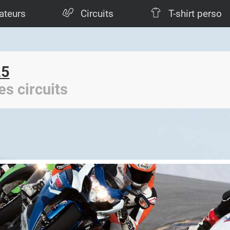
ateurs
Circuits
T-shirt perso
25
es circuits