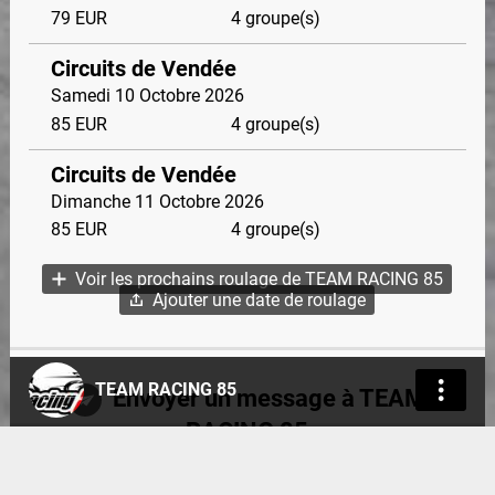
79
EUR
4 groupe(s)
Circuits de Vendée
Samedi 10 Octobre 2026
85
EUR
4 groupe(s)
Circuits de Vendée
Dimanche 11 Octobre 2026
85
EUR
4 groupe(s)
Voir les prochains roulage de TEAM RACING 85
Ajouter une date de roulage
TEAM RACING 85
Envoyer un message à TEAM
RACING 85
Pour envoyer un message à un organisateur, vous devez
être connecté...