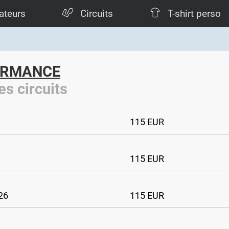
ateurs
Circuits
T-shirt perso
ORMANCE
es circuits
115 EUR
115 EUR
26
115 EUR