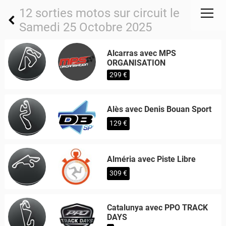
12 sorties motos sur circuit le
Samedi 25 Octobre 2025
Alcarras avec MPS
ORGANISATION
299 €
Alès avec Denis Bouan Sport
129 €
Alméria avec Piste Libre
309 €
Catalunya avec PPO TRACK
DAYS