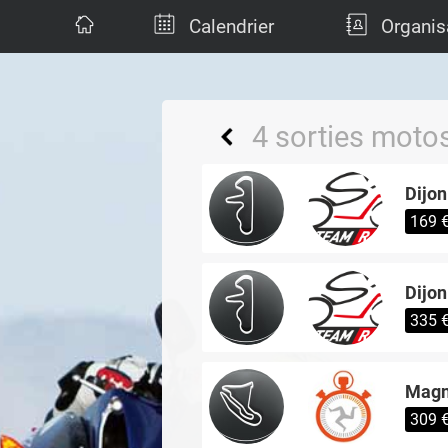
Calendrier
Organis
4 sorties motos
Dijon
169 
Dijon
335 
Magny
309 