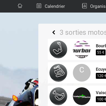
Calendrier
Organis
3 sorties motos
Bourb
55 €
C
Ecuye
120 
Vaiso
100 