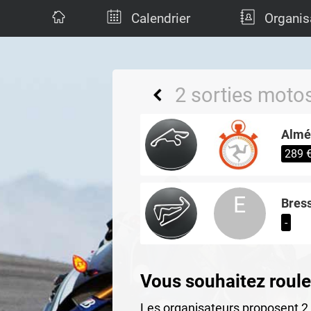
Calendrier
Organis
2 sorties motos
Almér
289 
E
Bres
-
Vous souhaitez rouler
Les organisateurs proposent 2 s