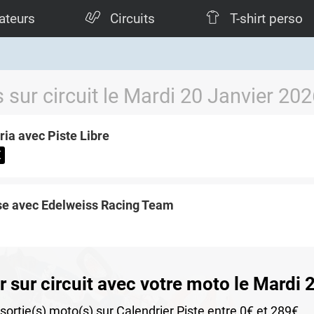
ateurs
Circuits
T-shirt perso
 sur circuit le Mardi 20 Janvier 202
ia avec Piste Libre
€
se avec Edelweiss Racing Team
 sur circuit avec votre moto le Mardi 
ortie(s) moto(s) sur Calendrier Piste entre 0€ et 289€.