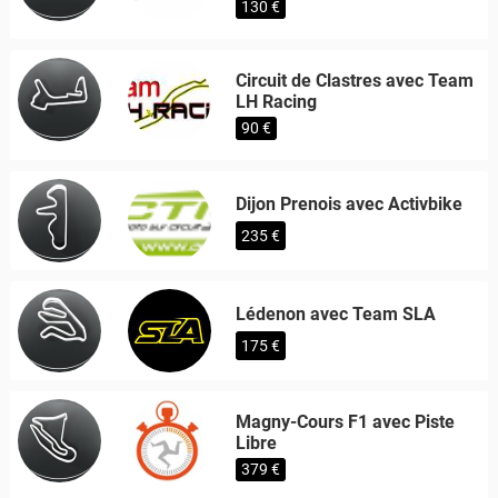
130 €
Circuit de Clastres avec Team
LH Racing
90 €
Dijon Prenois avec Activbike
235 €
Lédenon avec Team SLA
175 €
Magny-Cours F1 avec Piste
Libre
379 €