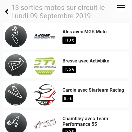
13 sorties motos sur circuit le
Lundi 09 Septembre 2019
Alès avec MGB Moto
110 €
Bresse avec Activbike
135 €
Carole avec Starteam Racing
85 €
Chambley avec Team
Performance 55
125 €