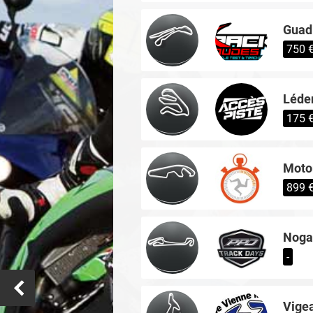
Guad
750 
Léde
175 
Motor
899 
Noga
-
Vigea