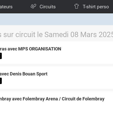
ateurs
Circuits
T-shirt perso
 sur circuit le Samedi 08 Mars 202
rras avec MPS ORGANISATION
€
avec Denis Bouan Sport
€
bray avec Folembray Arena / Circuit de Folembray