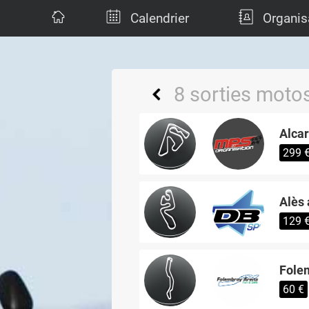
Calendrier
Organis
8 sorties motos
Alca
299 
Alès 
129 
Folem
60 €