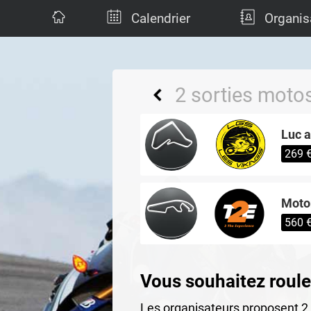
Calendrier
Organis
2 sorties moto
Luc 
269 
Moto
560 
Vous souhaitez roule
Les organisateurs proposent 2 s