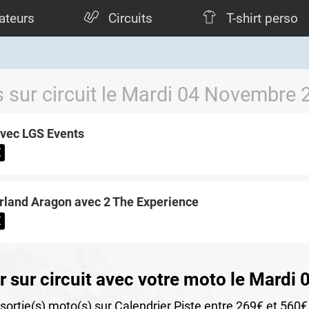
ateurs
Circuits
T-shirt perso
s sur circuit le Mardi 04 Novembre 
avec LGS Events
€
rland Aragon avec 2 The Experience
€
r sur circuit avec votre moto le Mard
ortie(s) moto(s) sur Calendrier Piste entre 269€ et 560€