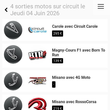
4 sorties motos sur circuit le
Jeudi 04 Juin 2026
Carole avec Circuit Carole
295 €
Magny-Cours F1 avec Born To
Run
139 €
Misano avec 4G Moto
-
Misano avec RossoCorsa
219 €