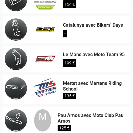
154 €
Catalunya avec Bikers' Days
-
Le Mans avec Moto Team 95
199 €
Mettet avec Mertens Riding
School
135 €
M
Pau Arnos avec Moto Club Pau
Arnos
125 €