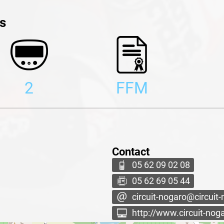
es
2
FFM
Contact
05 62 09 02 08
05 62 69 05 44
circuit-nogaro@circuit
http://www.circuit-no