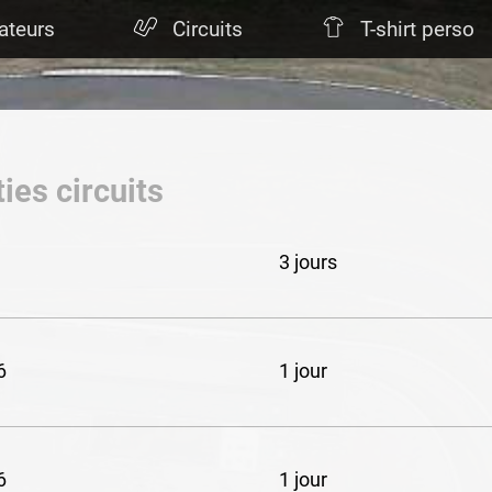
ateurs
Circuits
T-shirt perso
ies circuits
3 jours
6
1 jour
6
1 jour