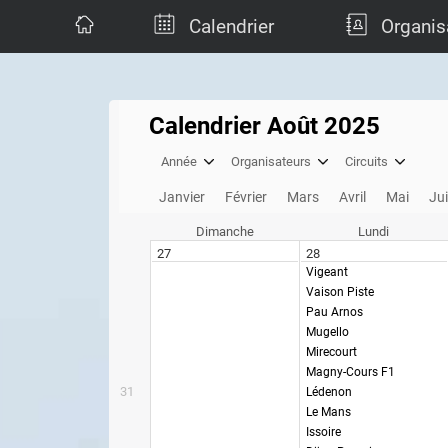
Calendrier
Organis
Calendrier Août 2025
Année
Organisateurs
Circuits
Janvier
Février
Mars
Avril
Mai
Ju
Dimanche
Lundi
27
28
Vigeant
Vaison Piste
Pau Arnos
Mugello
Mirecourt
Magny-Cours F1
31
Lédenon
Le Mans
Issoire