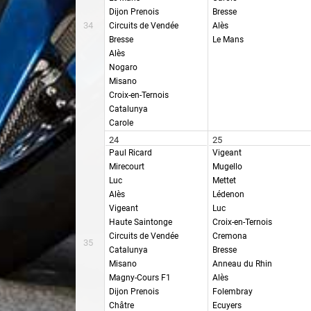
Dijon Prenois
Bresse
34
Circuits de Vendée
Alès
Bresse
Le Mans
Alès
Nogaro
Misano
Croix-en-Ternois
Catalunya
Carole
24
25
Paul Ricard
Vigeant
Mirecourt
Mugello
Luc
Mettet
Alès
Lédenon
Vigeant
Luc
Haute Saintonge
Croix-en-Ternois
Circuits de Vendée
Cremona
35
Catalunya
Bresse
Misano
Anneau du Rhin
Magny-Cours F1
Alès
Dijon Prenois
Folembray
Châtre
Ecuyers