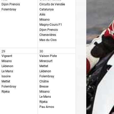
Dijon Prenois
Circuits de Vendée
Folembray
Catalunya
Alès
Misano
Magny-Cours F1
Dijon Prenois
Chenevières
Mas du Clos
29
30
Vigeant
Vaison Piste
Misano
Mirecourt
Lédenon
Mettet
Le Mans
Lédenon
Issoire
Folembray
Mettet
Châtre
Folembray
Bresse
Rijeka
Misano
Le Mans
Rijeka
Pau Arnos