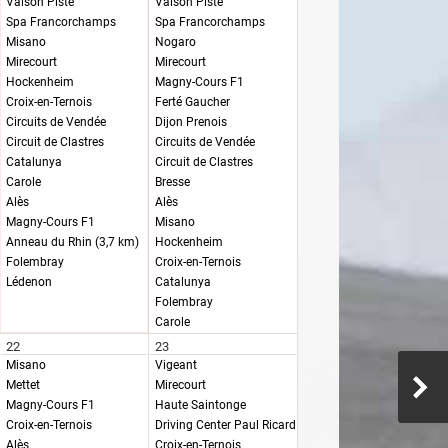
Vaison Piste
Vaison Piste
Spa Francorchamps
Spa Francorchamps
Misano
Nogaro
Mirecourt
Mirecourt
Hockenheim
Magny-Cours F1
Croix-en-Ternois
Ferté Gaucher
Circuits de Vendée
Dijon Prenois
Circuit de Clastres
Circuits de Vendée
Catalunya
Circuit de Clastres
Carole
Bresse
Alès
Alès
Magny-Cours F1
Misano
Anneau du Rhin (3,7 km)
Hockenheim
Folembray
Croix-en-Ternois
Lédenon
Catalunya
Folembray
Carole
22
23
Misano
Vigeant
Mettet
Mirecourt
Magny-Cours F1
Haute Saintonge
Croix-en-Ternois
Driving Center Paul Ricard
Alès
Croix-en-Ternois