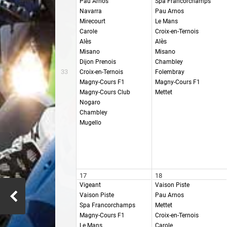
Pau Arnos
Spa Francorchamps
Navarra
Pau Arnos
Mirecourt
Le Mans
Carole
Croix-en-Ternois
Alès
Alès
Misano
Misano
Dijon Prenois
Chambley
33
Croix-en-Ternois
Folembray
Magny-Cours F1
Magny-Cours F1
Magny-Cours Club
Mettet
Nogaro
Chambley
Mugello
17
18
Vigeant
Vaison Piste
Vaison Piste
Pau Arnos
Spa Francorchamps
Mettet
Magny-Cours F1
Croix-en-Ternois
Le Mans
Carole