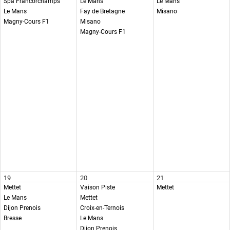
Spa Francorchamps
Le Mans
Le Mans
Le Mans
Fay de Bretagne
Misano
Magny-Cours F1
Misano
Magny-Cours F1
19
20
21
Mettet
Vaison Piste
Mettet
Le Mans
Mettet
Dijon Prenois
Croix-en-Ternois
Bresse
Le Mans
Dijon Prenois