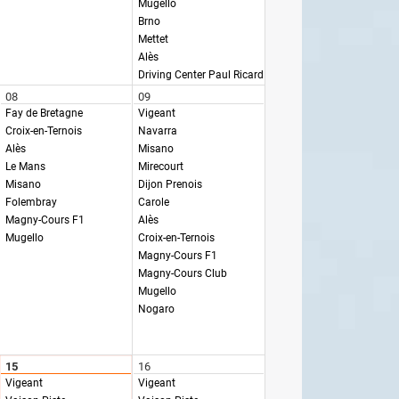
Mugello
Brno
Mettet
Alès
Driving Center Paul Ricard
08
09
Fay de Bretagne
Vigeant
Croix-en-Ternois
Navarra
Alès
Misano
Le Mans
Mirecourt
Misano
Dijon Prenois
Folembray
Carole
Magny-Cours F1
Alès
Mugello
Croix-en-Ternois
Magny-Cours F1
Magny-Cours Club
Mugello
Nogaro
15
16
Vigeant
Vigeant