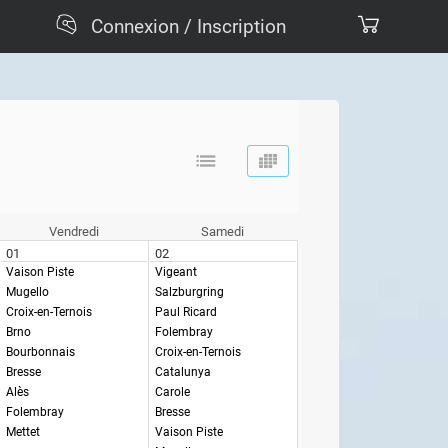
Connexion / Inscription
Vendredi
Samedi
01
02
Vaison Piste
Vigeant
Mugello
Salzburgring
Croix-en-Ternois
Paul Ricard
Brno
Folembray
Bourbonnais
Croix-en-Ternois
Bresse
Catalunya
Alès
Carole
Folembray
Bresse
Mettet
Vaison Piste