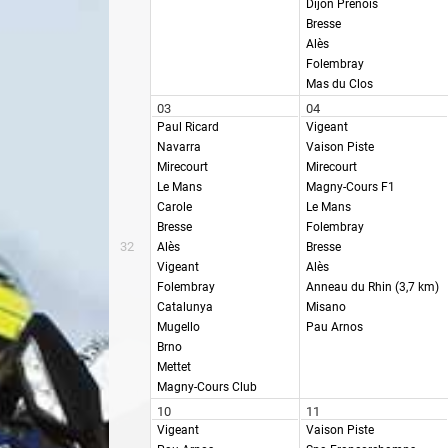
Dijon Prenois
Bresse
Alès
Folembray
Mas du Clos
03
04
Paul Ricard
Vigeant
Navarra
Vaison Piste
Mirecourt
Mirecourt
Le Mans
Magny-Cours F1
Carole
Le Mans
Bresse
Folembray
32
Alès
Bresse
Vigeant
Alès
Folembray
Anneau du Rhin (3,7 km)
Catalunya
Misano
Mugello
Pau Arnos
Brno
Mettet
Magny-Cours Club
10
11
Vigeant
Vaison Piste